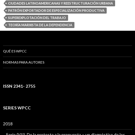
CIUDADES LATINOAMERICANAS Y REESTRUCTURACIÓN URBANA
PATRÓN EXPORTADOR DE ESPECIALIZACIÓN PRODUCTIVA
SUPEREXPLOTACIÓN DEL TRABAJO
TEORÍA MARXISTA DE LA DEPENDENCIA
QUÉ ES WPCC
NORMAS PARA AUTORES
ISSN 2341- 2755
SERIES WPCC
2018
Serie (VII). De la protesta a la propuesta – un diagnóstico de los