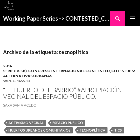
Buscar
Working Paper Series -> CONTESTED_CITIES
SALTAR
MENÚ
AL
PRINCI
CONTENIDO
Archivo de la etiqueta: tecnoplítica
2016
SERIE (IV-5B). CONGRESO INTERNACIONAL CONTESTED_CITIES, EJE 5:
ALTERNATIVAS URBANAS
WPCC-165533
“EL HUERTO DEL BARRIO” #APROPIACIÓN
VECINAL DEL ESPACIO PÚBLICO.
SARA SAMA ACEDO
ACTIVISMO VECINAL
ESPACIO PÚBLICO
HUERTOS URBANOS COMUNITARIOS
TECNOPLÍTICA
TICS