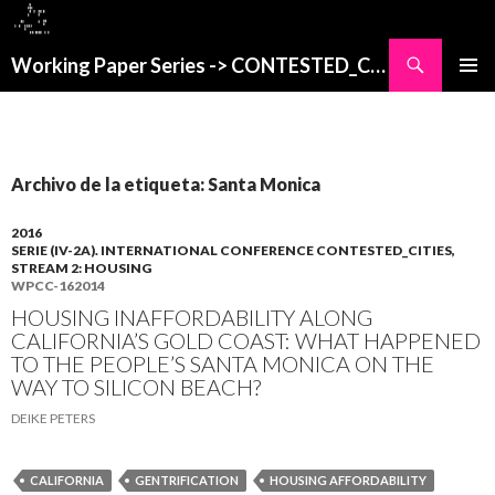
Buscar
Working Paper Series -> CONTESTED_CITIES
SALTAR
MENÚ
AL
PRINCI
CONTENIDO
Archivo de la etiqueta: Santa Monica
2016
SERIE (IV-2A). INTERNATIONAL CONFERENCE CONTESTED_CITIES,
STREAM 2: HOUSING
WPCC-162014
HOUSING INAFFORDABILITY ALONG
CALIFORNIA’S GOLD COAST: WHAT HAPPENED
TO THE PEOPLE’S SANTA MONICA ON THE
WAY TO SILICON BEACH?
DEIKE PETERS
CALIFORNIA
GENTRIFICATION
HOUSING AFFORDABILITY