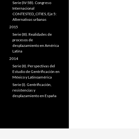
Serie (IV-5B). Congreso
Internacional
CONTESTED_CITIES, Eje 5:
Alternativas urbanas
2015
Serie (III). Realidades de
procesos de
desplazamiento en América
Latina
2014
Serie (II). Perspectivas del
Estudio de Gentrificación en
México y Latinoamérica
Serie (I). Gentrificación,
resistencias y
desplazamiento en España