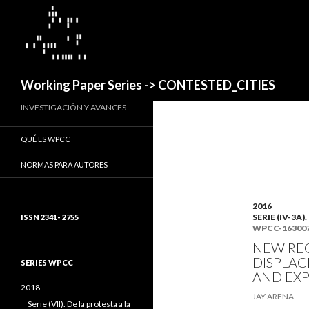
Buscar
Working Paper Series -> CONTESTED_CITIES
INVESTIGACIÓN Y AVANCES
QUÉ ES WPCC
NORMAS PARA AUTORES
2016
SERIE (IV-3
ISSN 2341- 2755
WPCC-16300
NEW REG
DISPLAC
SERIES WPCC
AND EXP
2018
JAY ARENA
Serie (VII). De la protesta a la