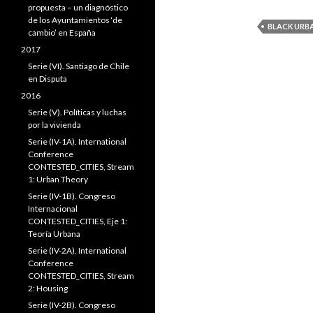
propuesta – un diagnóstico
de los Ayuntamientos ‘de
BLACK URB
cambio’ en España
2017
Serie (VI). Santiago de Chile
en Disputa
2016
Serie (V). Políticas y luchas
por la vivienda
Serie (IV-1A). International
Conference
CONTESTED_CITIES, Stream
1: Urban Theory
Serie (IV-1B). Congreso
Internacional
CONTESTED_CITIES, Eje 1:
Teoría Urbana
Serie (IV-2A). International
Conference
CONTESTED_CITIES, Stream
2: Housing
Serie (IV-2B). Congreso