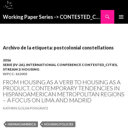
Buscar
Working Paper Series -> CONTESTED_CITIES
SALTAR
MENÚ
AL
PRINCI
CONTENIDO
Archivo de la etiqueta: postcolonial constellations
2016
SERIE (IV-2A). INTERNATIONAL CONFERENCE CONTESTED_CITIES,
STREAM 2: HOUSING
WPCC-162003
FROM HOUSING AS A VERB TO HOUSING AS A
PRODUCT. CONTEMPORARY TENDENCIES IN
HISPANOAMERICAN METROPOLITAN REGIONS
– A FOCUS ON LIMA AND MADRID
KATHRIN GOLDA PONGRATZ
HISPANOAMERICA
HOUSING POLICIES