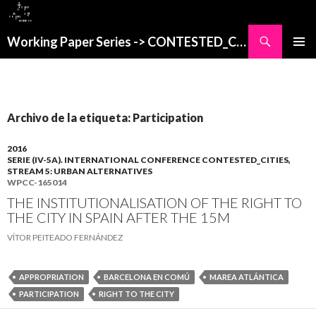
Buscar
Working Paper Series -> CONTESTED_CITIES
SALTAR
MENÚ
AL
PRINCI
CONTENIDO
Archivo de la etiqueta: Participation
2016
SERIE (IV-5A). INTERNATIONAL CONFERENCE CONTESTED_CITIES,
STREAM 5: URBAN ALTERNATIVES
WPCC-165014
THE INSTITUTIONALISATION OF THE RIGHT TO
THE CITY IN SPAIN AFTER THE 15M
VÍTOR PEITEADO FERNÁNDEZ
APPROPRIATION
BARCELONA EN COMÚ
MAREA ATLÁNTICA
PARTICIPATION
RIGHT TO THE CITY