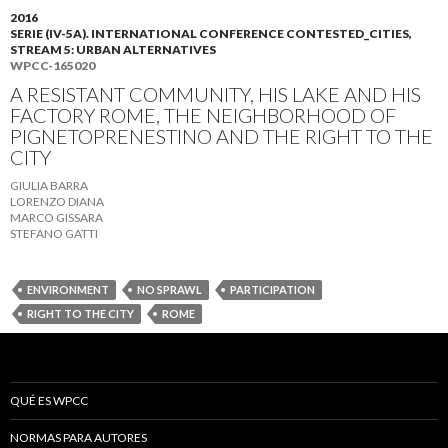
2016
SERIE (IV-5A). INTERNATIONAL CONFERENCE CONTESTED_CITIES,
STREAM 5: URBAN ALTERNATIVES
WPCC-165020
A RESISTANT COMMUNITY, HIS LAKE AND HIS
FACTORY ROME, THE NEIGHBORHOOD OF
PIGNETOPRENESTINO AND THE RIGHT TO THE
CITY
GIULIA BARRA
LORENZO DIANA
MARCO GISSARA
STEFANO GATTI
ENVIRONMENT
NO SPRAWL
PARTICIPATION
RIGHT TO THE CITY
ROME
QUÉ ES WPCC
NORMAS PARA AUTORES