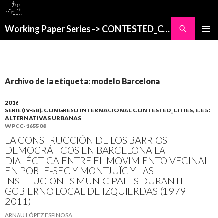
Buscar
Working Paper Series -> CONTESTED_CITIES
SALTAR
MENÚ
AL
PRINCI
CONTENIDO
Archivo de la etiqueta: modelo Barcelona
2016
SERIE (IV-5B). CONGRESO INTERNACIONAL CONTESTED_CITIES, EJE 5:
ALTERNATIVAS URBANAS
WPCC-165508
LA CONSTRUCCIÓN DE LOS BARRIOS
DEMOCRÁTICOS EN BARCELONA LA
DIALÉCTICA ENTRE EL MOVIMIENTO VECINAL
EN POBLE-SEC Y MONTJUÏC Y LAS
INSTITUCIONES MUNICIPALES DURANTE EL
GOBIERNO LOCAL DE IZQUIERDAS (1979-
2011)
ARNAU LÓPEZ ESPINOSA