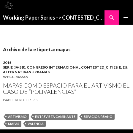
Buscar
Working Paper Series -> CONTESTED_CITIES
SALTAR
MENÚ
AL
PRINCI
CONTENIDO
Archivo de la etiqueta: mapas
2016
SERIE (IV-5B). CONGRESO INTERNACIONAL CONTESTED_CITIES, EJE 5:
ALTERNATIVAS URBANAS
WPCC-165509
MAPAS COMO ESPACIO PARA EL ARTIVISMO EL
CASO DE “POLIVALENCIAS”
ISABEL VERDET PERIS
ARTIVISMO
ENTREVISTA CAMINANTE
ESPACIO URBANO
MAPAS
VALENCIA