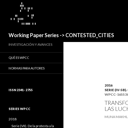
Buscar
Working Paper Series -> CONTESTED_CITIES
INVESTIGACIÓN Y AVANCES
QUÉ ES WPCC
NORMAS PARA AUTORES
2016
SERIE (IV-5
ISSN 2341- 2755
WPCC-16553
TRANSFO
LAS LUC
SERIES WPCC
MUNA MAKHLO
2018
Serie (VII). De la protesta a la