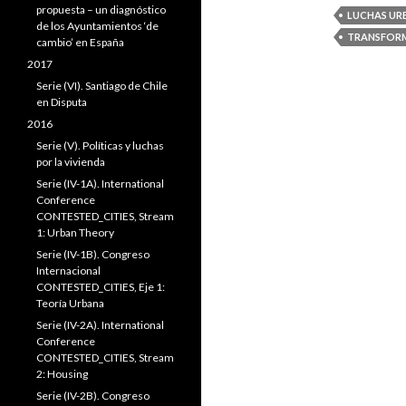
propuesta – un diagnóstico
LUCHAS UR
de los Ayuntamientos ‘de
TRANSFORM
cambio’ en España
2017
Serie (VI). Santiago de Chile
en Disputa
2016
Serie (V). Políticas y luchas
por la vivienda
Serie (IV-1A). International
Conference
CONTESTED_CITIES, Stream
1: Urban Theory
Serie (IV-1B). Congreso
Internacional
CONTESTED_CITIES, Eje 1:
Teoría Urbana
Serie (IV-2A). International
Conference
CONTESTED_CITIES, Stream
2: Housing
Serie (IV-2B). Congreso