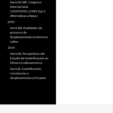
Serie (IV-5B). Congreso
Internacional
CONTESTED_CITIES, Eje 5:
Alternativas urbanas
2015
Serie (III). Realidades de
procesos de
desplazamiento en América
Latina
2014
Serie (II). Perspectivas del
Estudio de Gentrificación en
México y Latinoamérica
Serie (I). Gentrificación,
resistencias y
desplazamiento en España