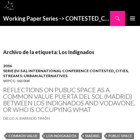
Buscar
Working Paper Series -> CONTESTED_CITIES
SALTAR
MENÚ
AL
PRINCI
CONTENIDO
Archivo de la etiqueta: Los Indignados
2016
SERIE (IV-5A). INTERNATIONAL CONFERENCE CONTESTED_CITIES,
STREAM 5: URBAN ALTERNATIVES
WPCC-165004
REFLECTIONS ON PUBLIC SPACE AS A
COMMON VALUE PUERTA DEL SOL (MADRID)
BETWEEN LOS INDIGNADOS AND VODAVONE,
OR WHO IS OCCUPYING WHAT
DIEGO A. BARRADO TIMÓN
COMMON VALUE
LOS INDIGNADOS
MADRID
PUBLIC SPACE