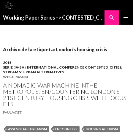
Buscar
Working Paper Series -> CONTESTED_CITIES
SALTAR
MENÚ
AL
PRINCI
CONTENIDO
Archivo de la etiqueta: London’s housing crisis
2016
SERIE (IV-5A). INTERNATIONAL CONFERENCE CONTESTED_CITIES,
STREAM 5: URBAN ALTERNATIVES
WPCC-165024
A NOMADIC WAR MACHINE INTHE
METROPOLIS: EN/COUNTERING LONDON’S
21ST CENTURY HOUSING CRISIS WITH FOCUS
E15
PAUL WATT
ASSEMBLAGE URBANISM
ENCOUNTERS
HOUSING ACTIVISM