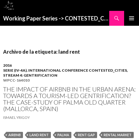
Buscar
Working Paper Series -> CONTESTED_CITIES
SALTAR
MENÚ
AL
PRINCI
CONTENIDO
Archivo de la etiqueta: land rent
2016
SERIE (IV-4A). INTERNATIONAL CONFERENCE CONTESTED_CITIES,
STREAM 4: GENTRIFICATION
WPCC-164010
THE IMPACT OF AIRBNB IN THE URBAN ARENA:
TOWARDS A TOURISM-LED GENTRIFICATION?
THE CASE-STUDY OF PALMA OLD QUARTER
(MALLORCA, SPAIN)
ISMAEL YRIGOY
AIRBNB
LAND RENT
PALMA
RENT GAP
RENTAL MARKET