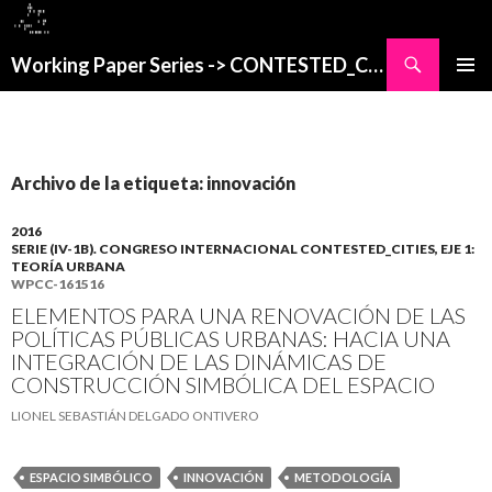
Buscar
Working Paper Series -> CONTESTED_CITIES
SALTAR
MENÚ
AL
PRINCI
CONTENIDO
Archivo de la etiqueta: innovación
2016
SERIE (IV-1B). CONGRESO INTERNACIONAL CONTESTED_CITIES, EJE 1:
TEORÍA URBANA
WPCC-161516
ELEMENTOS PARA UNA RENOVACIÓN DE LAS
POLÍTICAS PÚBLICAS URBANAS: HACIA UNA
INTEGRACIÓN DE LAS DINÁMICAS DE
CONSTRUCCIÓN SIMBÓLICA DEL ESPACIO
LIONEL SEBASTIÁN DELGADO ONTIVERO
ESPACIO SIMBÓLICO
INNOVACIÓN
METODOLOGÍA