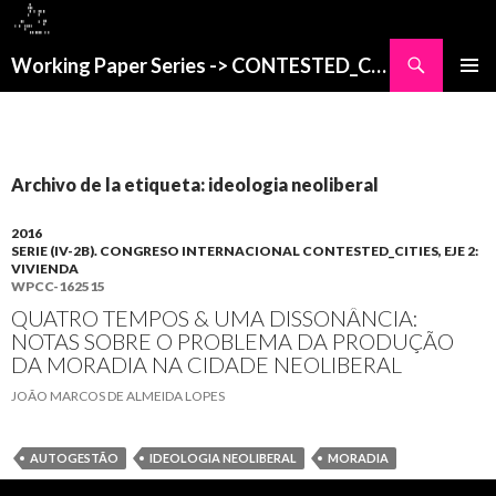
Buscar
Working Paper Series -> CONTESTED_CITIES
SALTAR
MENÚ
AL
PRINCI
CONTENIDO
Archivo de la etiqueta: ideologia neoliberal
2016
SERIE (IV-2B). CONGRESO INTERNACIONAL CONTESTED_CITIES, EJE 2:
VIVIENDA
WPCC-162515
QUATRO TEMPOS & UMA DISSONÂNCIA:
NOTAS SOBRE O PROBLEMA DA PRODUÇÃO
DA MORADIA NA CIDADE NEOLIBERAL
JOÃO MARCOS DE ALMEIDA LOPES
AUTOGESTÃO
IDEOLOGIA NEOLIBERAL
MORADIA