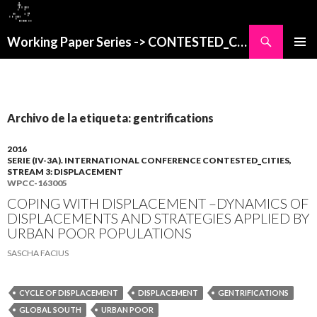
Buscar
Working Paper Series -> CONTESTED_CITIES
SALTAR
MENÚ
AL
PRINCI
CONTENIDO
Archivo de la etiqueta: gentrifications
2016
SERIE (IV-3A). INTERNATIONAL CONFERENCE CONTESTED_CITIES,
STREAM 3: DISPLACEMENT
WPCC-163005
COPING WITH DISPLACEMENT –DYNAMICS OF
DISPLACEMENTS AND STRATEGIES APPLIED BY
URBAN POOR POPULATIONS
SASCHA FACIUS
CYCLE OF DISPLACEMENT
DISPLACEMENT
GENTRIFICATIONS
GLOBAL SOUTH
URBAN POOR