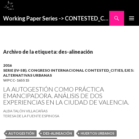
Buscar
Working Paper Series -> CONTESTED_CITIES
SALTAR
MENÚ
AL
PRINCI
CONTENIDO
Archivo de la etiqueta: des-alineación
2016
SERIE (IV-5B). CONGRESO INTERNACIONAL CONTESTED_CITIES, EJE 5:
ALTERNATIVAS URBANAS
WPCC-165515
LA AUTOGESTIÓN COMO PRÁCTICA
EMANCIPADORA. ANÁLISIS DE DOS
EXPERIENCIAS EN LA CIUDAD DE VALENCIA.
ALBA TALÓN VILLACAÑAS
TERESA DE LA FUENTE ESPINOSA
AUTOGESTIÓN
DES-ALINEACIÓN
HUERTOS URBANOS