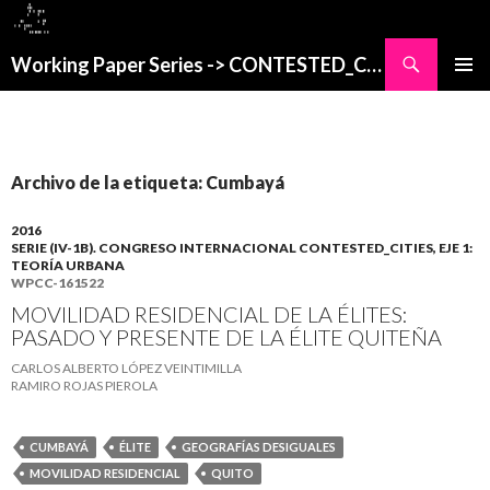
Buscar
Working Paper Series -> CONTESTED_CITIES
SALTAR
MENÚ
AL
PRINCI
CONTENIDO
Archivo de la etiqueta: Cumbayá
2016
SERIE (IV-1B). CONGRESO INTERNACIONAL CONTESTED_CITIES, EJE 1:
TEORÍA URBANA
WPCC-161522
MOVILIDAD RESIDENCIAL DE LA ÉLITES:
PASADO Y PRESENTE DE LA ÉLITE QUITEÑA
CARLOS ALBERTO LÓPEZ VEINTIMILLA
RAMIRO ROJAS PIEROLA
CUMBAYÁ
ÉLITE
GEOGRAFÍAS DESIGUALES
MOVILIDAD RESIDENCIAL
QUITO