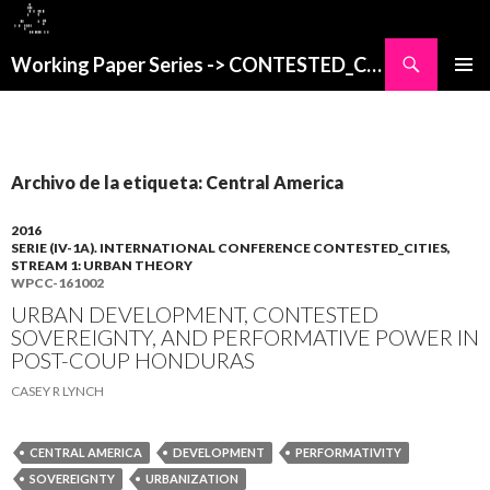
Buscar
Working Paper Series -> CONTESTED_CITIES
SALTAR
MENÚ
AL
PRINCI
CONTENIDO
Archivo de la etiqueta: Central America
2016
SERIE (IV-1A). INTERNATIONAL CONFERENCE CONTESTED_CITIES,
STREAM 1: URBAN THEORY
WPCC-161002
URBAN DEVELOPMENT, CONTESTED
SOVEREIGNTY, AND PERFORMATIVE POWER IN
POST-COUP HONDURAS
CASEY R LYNCH
CENTRAL AMERICA
DEVELOPMENT
PERFORMATIVITY
SOVEREIGNTY
URBANIZATION