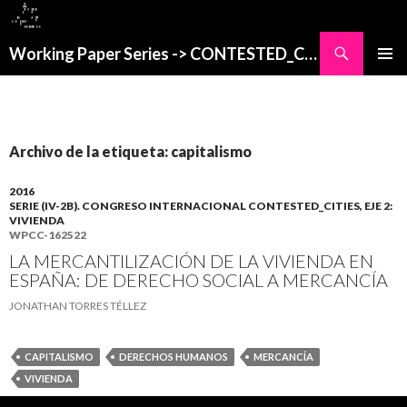
Buscar
Working Paper Series -> CONTESTED_CITIES
SALTAR
MENÚ
AL
PRINCI
CONTENIDO
Archivo de la etiqueta: capitalismo
2016
SERIE (IV-2B). CONGRESO INTERNACIONAL CONTESTED_CITIES, EJE 2:
VIVIENDA
WPCC-162522
LA MERCANTILIZACIÓN DE LA VIVIENDA EN
ESPAÑA: DE DERECHO SOCIAL A MERCANCÍA
JONATHAN TORRES TÉLLEZ
CAPITALISMO
DERECHOS HUMANOS
MERCANCÍA
VIVIENDA