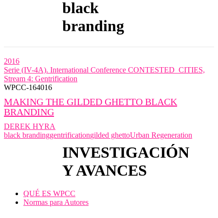
black
branding
2016
Serie (IV-4A). International Conference CONTESTED_CITIES,
Stream 4: Gentrification
WPCC-164016
MAKING THE GILDED GHETTO BLACK
BRANDING
DEREK HYRA
black branding
gentrification
gilded ghetto
Urban Regeneration
INVESTIGACIÓN
Y AVANCES
QUÉ ES WPCC
Normas para Autores