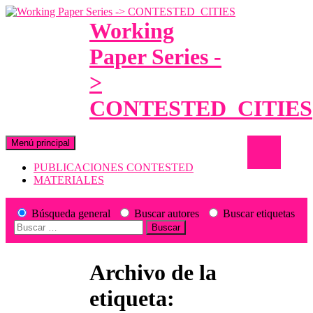
Working
Paper Series -
>
CONTESTED_CITIES
Saltar
Buscar
Menú principal
al
contenido
PUBLICACIONES CONTESTED
MATERIALES
Búsqueda general
Buscar autores
Buscar etiquetas
Buscar:
Archivo de la
etiqueta: