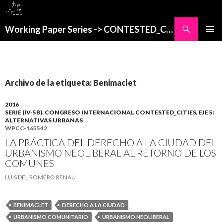
Buscar
Working Paper Series -> CONTESTED_CITIES
SALTAR
MENÚ
AL
PRINCI
CONTENIDO
Archivo de la etiqueta: Benimaclet
2016
SERIE (IV-5B). CONGRESO INTERNACIONAL CONTESTED_CITIES, EJE 5:
ALTERNATIVAS URBANAS
WPCC-165542
LA PRÁCTICA DEL DERECHO A LA CIUDAD DEL
URBANISMO NEOLIBERAL AL RETORNO DE LOS
COMUNES
LUIS DEL ROMERO RENAU
BENIMACLET
DERECHO A LA CIUDAD
URBANISMO COMUNITARIO
URBANISMO NEOLIBERAL