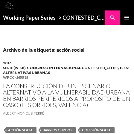
Buscar
Working Paper Series -> CONTESTED_CITIES
SALTAR
MENÚ
AL
PRINCI
CONTENIDO
Archivo de la etiqueta: acción social
2016
SERIE (IV-5B). CONGRESO INTERNACIONAL CONTESTED_CITIES, EJE 5:
ALTERNATIVAS URBANAS
WPCC-165535
LA CONSTRUCCIÓN DE UN ESCENARIO
ALTERNATIVO A LA VULNERABILIDAD URBANA
EN BARRIOS PERIFÉRICOS A PROPÓSITO DE UN
CASO (ELS ORRIOLS, VALENCIA)
ALBERT MONCUSÍ FERRÉ
ACCIÓN SOCIAL
BARRIOS OBREROS
COHESIÓN SOCIAL