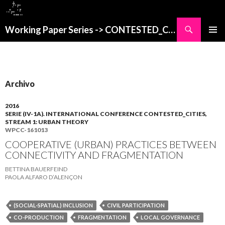
Buscar
Working Paper Series -> CONTESTED_CITIES
SALTAR
MENÚ
AL
PRINCI
CONTENIDO
Archivo
2016
SERIE (IV-1A). INTERNATIONAL CONFERENCE CONTESTED_CITIES,
STREAM 1: URBAN THEORY
WPCC-161013
COOPERATIVE (URBAN) PRACTICES BETWEEN
CONNECTIVITY AND FRAGMENTATION
BETTINA BAUERFEIND
PAOLA ALFARO D’ALENÇON
(SOCIAL-SPATIAL) INCLUSION
CIVIL PARTICIPATION
CO-PRODUCTION
FRAGMENTATION
LOCAL GOVERNANCE