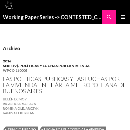
Buscar
Working Paper Series -> CONTESTED_CITIES
SALTAR
MENÚ
AL
PRINCI
CONTENIDO
Archivo
2016
SERIE (V). POLÍTICAS Y LUCHAS POR LA VIVIENDA
WPCC-160005
LAS POLÍTICAS PÚBLICAS Y LAS LUCHAS POR
LA VIVIENDA EN EL ÁREA METROPOLITANA DE
BUENOS AIRES
BELÉN DEMOY
RICARDO APAOLAZA
ROMINA OLEJARCZYK
VANINA LEKERMAN
ESPACIO URBANO
LUCHA POR EL ACCESO A LA VIVIENDA