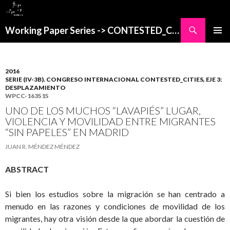
Buscar
Working Paper Series -> CONTESTED_CITIES
SALTAR
MENÚ
AL
PRINCI
CONTENIDO
2016
SERIE (IV-3B). CONGRESO INTERNACIONAL CONTESTED_CITIES, EJE 3:
DESPLAZAMIENTO
WPCC-163515
UNO DE LOS MUCHOS “LAVAPIÉS” LUGAR,
VIOLENCIA Y MOVILIDAD ENTRE MIGRANTES
“SIN PAPELES” EN MADRID
JUAN R. MÉNDEZ MÉNDEZ
ABSTRACT
Si bien los estudios sobre la migración se han centrado a
menudo en las razones y condiciones de movilidad de los
migrantes, hay otra visión desde la que abordar la cuestión de