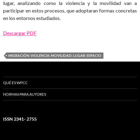
lugar, analizando como la violencia y la movilidad van a
participar en estos procesos, que adoptaran formas concretas
en los entornos estudiados.
Descargar PDF
MIGRACIÓN; VIOLENCIA; MOVILIDAD; LUGAR; ESPACIO
QUÉ ES WPCC
NORMAS PARA AUTORES
ISSN 2341- 2755