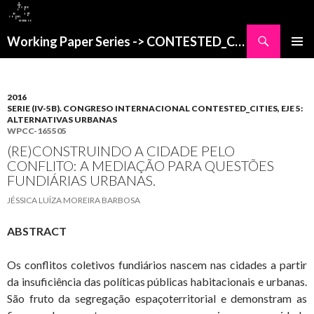
Buscar
Working Paper Series -> CONTESTED_CITIES
SALTAR
MENÚ
AL
PRINCI
CONTENIDO
2016
SERIE (IV-5B). CONGRESO INTERNACIONAL CONTESTED_CITIES, EJE 5:
ALTERNATIVAS URBANAS
WPCC-165505
(RE)CONSTRUINDO A CIDADE PELO
CONFLITO: A MEDIAÇÃO PARA QUESTÕES
FUNDIÁRIAS URBANAS.
JÉSSICA LUÍZA MOREIRA BARBOSA
ABSTRACT
Os conflitos coletivos fundiários nascem nas cidades a partir
da insuficiência das políticas públicas habitacionais e urbanas.
São fruto da segregação espaçoterritorial e demonstram as