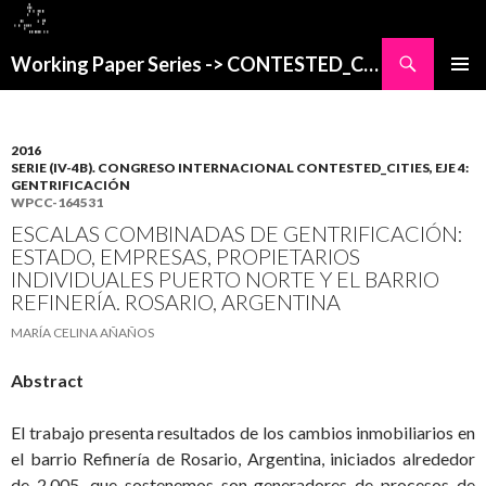
Buscar
Working Paper Series -> CONTESTED_CITIES
SALTAR
MENÚ
AL
PRINCI
CONTENIDO
2016
SERIE (IV-4B). CONGRESO INTERNACIONAL CONTESTED_CITIES, EJE 4:
GENTRIFICACIÓN
WPCC-164531
ESCALAS COMBINADAS DE GENTRIFICACIÓN:
ESTADO, EMPRESAS, PROPIETARIOS
INDIVIDUALES PUERTO NORTE Y EL BARRIO
REFINERÍA. ROSARIO, ARGENTINA
MARÍA CELINA AÑAÑOS
Abstract
El trabajo presenta resultados de los cambios inmobiliarios en
el barrio Refinería de Rosario, Argentina, iniciados alrededor
de 2.005, que sostenemos son generadores de procesos de