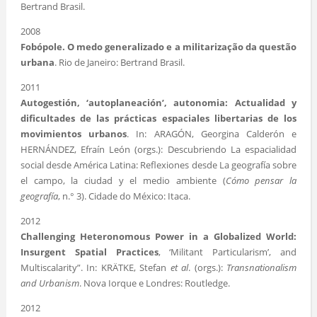
Bertrand Brasil.
2008
Fobópole. O medo generalizado e a militarização da questão
urbana
. Rio de Janeiro: Bertrand Brasil.
2011
Autogestión, ‘autoplaneación’, autonomia: Actualidad y
dificultades de las prácticas espaciales libertarias de los
movimientos urbanos
. In: ARAGÓN, Georgina Calderón e
HERNÁNDEZ, Efraín León (orgs.): Descubriendo La espacialidad
social desde América Latina: Reflexiones desde La geografía sobre
el campo, la ciudad y el medio ambiente (
Cómo pensar la
geografía
, n.° 3). Cidade do México: Itaca.
2012
Challenging Heteronomous Power in a Globalized World:
Insurgent Spatial Practices
, ‘Militant Particularism’, and
Multiscalarity”. In: KRÄTKE, Stefan
et al
. (orgs.):
Transnationalism
and Urbanism
. Nova Iorque e Londres: Routledge.
2012